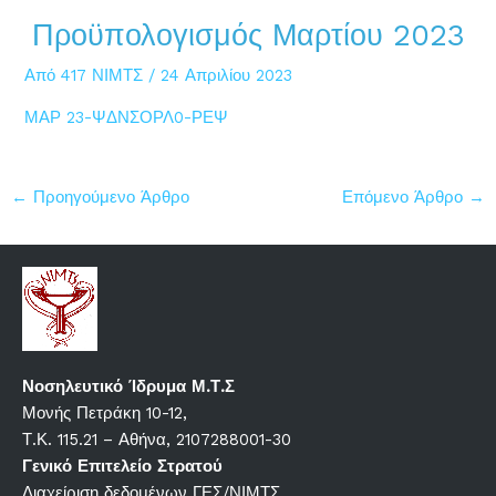
Προϋπολογισμός Μαρτίου 2023
Από
417 ΝΙΜΤΣ
/
24 Απριλίου 2023
ΜΑΡ 23-ΨΔΝΣΟΡΛ0-ΡΕΨ
←
Προηγούμενο Άρθρο
Επόμενο Άρθρο
→
Νοσηλευτικό Ίδρυμα Μ.Τ.Σ
Μονής Πετράκη 10-12,
Τ.Κ. 115.21 – Αθήνα, 2107288001-30
Γενικό Επιτελείο Στρατού
Διαχείριση δεδομένων ΓΕΣ/ΝΙΜΤΣ