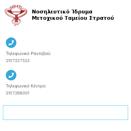
Μετάβαση
στο
περιεχόμενο
Τηλεφωνικό Ραντεβού:
2107227523
Τηλεφωνικό Κέντρο:
2107288001